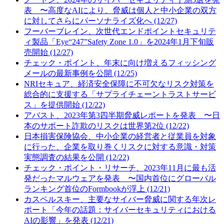
表 〜高度なAIにより、脅威は個人と中小企業の双方
に対してさらにパーソナライズ化へ (12/27)
フーバーブレイン、次世代エンドポイントセキュリテ
ィ製品「Eye“247”Safety Zone 1.0」を2024年1月下旬販
売開始 (12/27)
チェック・ポイント、年末に向け増えるフィッシング
メールの最新事例を公開 (12/25)
NRIセキュア、経済安全保障に不可欠なリスク対策を
総合的に支援する「サプライチェーントラストサービ
ス」を提供開始 (12/22)
アバスト、2023年第3四半期脅威レポートを発表 〜日
本のサポート詐欺のリスクは世界第2位 (12/22)
日本損害保険協会、中小企業の経営者と従業員を対象
に行った、企業を取り巻くリスクに対する意識・対策
実態調査の結果を公開 (12/22)
チェック・ポイント・リサーチ、2023年11月に最も活
発だったマルウェアを発表 〜国内首位にグローバル
ランキング首位のFormbookが浮上 (12/21)
カスペルスキー、主要なサイバー脅威に関する年次レ
ポート「今年の話題：サイバーセキュリティにおける
AIの影響」を発表 (12/21)