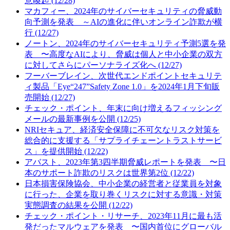
意喚起 (12/28)
マカフィー、2024年のサイバーセキュリティの脅威動
向予測を発表 ～AIの進化に伴いオンライン詐欺が横
行 (12/27)
ノートン、2024年のサイバーセキュリティ予測5選を発
表 〜高度なAIにより、脅威は個人と中小企業の双方
に対してさらにパーソナライズ化へ (12/27)
フーバーブレイン、次世代エンドポイントセキュリテ
ィ製品「Eye“247”Safety Zone 1.0」を2024年1月下旬販
売開始 (12/27)
チェック・ポイント、年末に向け増えるフィッシング
メールの最新事例を公開 (12/25)
NRIセキュア、経済安全保障に不可欠なリスク対策を
総合的に支援する「サプライチェーントラストサービ
ス」を提供開始 (12/22)
アバスト、2023年第3四半期脅威レポートを発表 〜日
本のサポート詐欺のリスクは世界第2位 (12/22)
日本損害保険協会、中小企業の経営者と従業員を対象
に行った、企業を取り巻くリスクに対する意識・対策
実態調査の結果を公開 (12/22)
チェック・ポイント・リサーチ、2023年11月に最も活
発だったマルウェアを発表 〜国内首位にグローバル