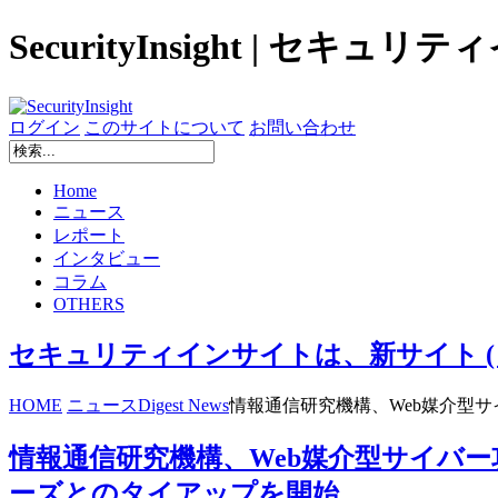
SecurityInsight | セキュ
ログイン
このサイトについて
お問い合わせ
Home
ニュース
レポート
インタビュー
コラム
OTHERS
セキュリティインサイトは、新サイト ( secur
HOME
ニュース
Digest News
情報通信研究機構、Web媒介型サイ
情報通信研究機構、Web媒介型サイバー攻撃
ーズとのタイアップを開始