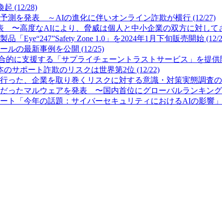
12/28)
測を発表 ～AIの進化に伴いオンライン詐欺が横行 (12/27)
 〜高度なAIにより、脅威は個人と中小企業の双方に対してさらに
7”Safety Zone 1.0」を2024年1月下旬販売開始 (12/2
最新事例を公開 (12/25)
的に支援する「サプライチェーントラストサービス」を提供開始 (
サポート詐欺のリスクは世界第2位 (12/22)
った、企業を取り巻くリスクに対する意識・対策実態調査の結果を公
ったマルウェアを発表 〜国内首位にグローバルランキング首位のFor
「今年の話題：サイバーセキュリティにおけるAIの影響」を発表 