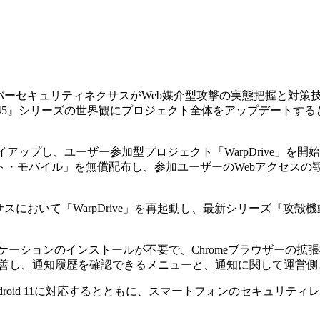
イバーセキュリティネクサスがWeb媒介型攻撃の実態把握と対策
AC_2045』シリーズの世界観にプロジェクト全体をアップデー
ズとタイアップし、ユーザー参加型プロジェクト「WarpDrive
・モバイル」を無償配布し、参加ユーザーのWebアクセスの観
において「WarpDrive」を再起動し、最新シリーズ『攻殻機
ケーションのインストールが不要で、Chromeブラウザーの
改善し、通知履歴を確認できるメニューと、通知に関して運営側
roid 11に対応するとともに、スマートフォンのセキュリテ