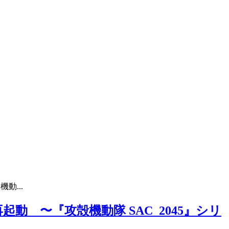
動...
動 〜『攻殻機動隊 SAC_2045』シリ