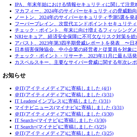
IPA、年末年始における情報セキュリティに関して注意喚起 (
マカフィー、2024年のサイバーセキュリティの脅威動向予
ノートン、2024年のサイバーセキュリティ予測5選を発表
フーバーブレイン、次世代エンドポイントセキュリティ製品「Eye“24
チェック・ポイント、年末に向け増えるフィッシングメールの
NRIセキュア、経済安全保障に不可欠なリスク対策を総合
アバスト、2023年第3四半期脅威レポートを発表 〜日本の
日本損害保険協会、中小企業の経営者と従業員を対象に行
チェック・ポイント・リサーチ、2023年11月に最も活発だ
カスペルスキー、主要なサイバー脅威に関する年次レポート
お知らせ
＠IT(アイティメディア)に寄稿しました (4/1)
＠IT(アイティメディア)に寄稿しました (3/31)
IT Leaders(インプレス)に寄稿しました (3/31)
マイナビニュース(マイナビ)に寄稿しました (3/31)
＠IT(アイティメディア)に寄稿しました (3/30)
IT Search+(マイナビ)に寄稿しました (3/30)
IT Search+(マイナビ)に寄稿しました (3/25)
＠IT(アイティメディア)に寄稿しました (3/25)