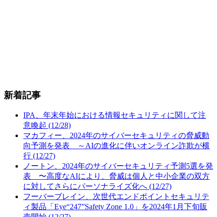
新着記事
IPA、年末年始における情報セキュリティに関して注
意喚起 (12/28)
マカフィー、2024年のサイバーセキュリティの脅威動
向予測を発表 ～AIの進化に伴いオンライン詐欺が横
行 (12/27)
ノートン、2024年のサイバーセキュリティ予測5選を発
表 〜高度なAIにより、脅威は個人と中小企業の双方
に対してさらにパーソナライズ化へ (12/27)
フーバーブレイン、次世代エンドポイントセキュリテ
ィ製品「Eye“247”Safety Zone 1.0」を2024年1月下旬販
売開始 (12/27)