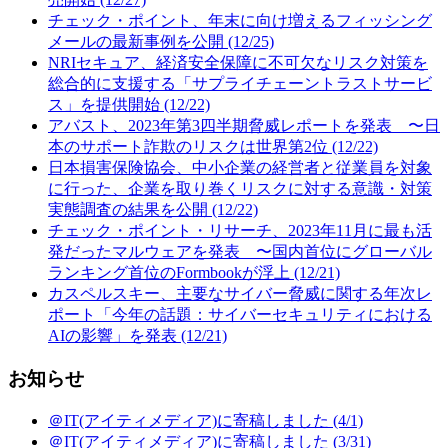
チェック・ポイント、年末に向け増えるフィッシング
メールの最新事例を公開 (12/25)
NRIセキュア、経済安全保障に不可欠なリスク対策を
総合的に支援する「サプライチェーントラストサービ
ス」を提供開始 (12/22)
アバスト、2023年第3四半期脅威レポートを発表 〜日
本のサポート詐欺のリスクは世界第2位 (12/22)
日本損害保険協会、中小企業の経営者と従業員を対象
に行った、企業を取り巻くリスクに対する意識・対策
実態調査の結果を公開 (12/22)
チェック・ポイント・リサーチ、2023年11月に最も活
発だったマルウェアを発表 〜国内首位にグローバル
ランキング首位のFormbookが浮上 (12/21)
カスペルスキー、主要なサイバー脅威に関する年次レ
ポート「今年の話題：サイバーセキュリティにおける
AIの影響」を発表 (12/21)
お知らせ
＠IT(アイティメディア)に寄稿しました (4/1)
＠IT(アイティメディア)に寄稿しました (3/31)