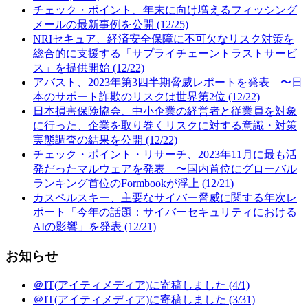
チェック・ポイント、年末に向け増えるフィッシング
メールの最新事例を公開 (12/25)
NRIセキュア、経済安全保障に不可欠なリスク対策を
総合的に支援する「サプライチェーントラストサービ
ス」を提供開始 (12/22)
アバスト、2023年第3四半期脅威レポートを発表 〜日
本のサポート詐欺のリスクは世界第2位 (12/22)
日本損害保険協会、中小企業の経営者と従業員を対象
に行った、企業を取り巻くリスクに対する意識・対策
実態調査の結果を公開 (12/22)
チェック・ポイント・リサーチ、2023年11月に最も活
発だったマルウェアを発表 〜国内首位にグローバル
ランキング首位のFormbookが浮上 (12/21)
カスペルスキー、主要なサイバー脅威に関する年次レ
ポート「今年の話題：サイバーセキュリティにおける
AIの影響」を発表 (12/21)
お知らせ
＠IT(アイティメディア)に寄稿しました (4/1)
＠IT(アイティメディア)に寄稿しました (3/31)