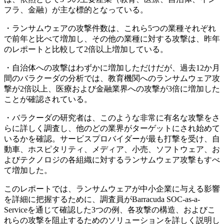
フラ、金融）が主な標的となっている。
・ランサムウェアの攻撃件数は、これら5つの業種それぞれ
で前年と比べて増加し、その他の業種に対する攻撃は、昨年
のレポートと比較して2倍以上増加している。
・自治体への攻撃はわずかに増加しただけだが、過去12か月
間のバラクーダの分析では、教育機関へのランサムウェア攻
撃が2倍以上、医療および金融業界への攻撃が3倍に増加した
ことが確認されている。
・バラクーダの研究者は、このような非常に有名な攻撃をさ
らに詳しく調査し、他のどの業界がターゲットにされ始めて
いるかを確認。サービスプロバイダーが最も打撃を受け、自
動車、ホスピタリティ、メディア、小売、ソフトウェア、お
よびテクノロジの各組織に対するランサムウェア攻撃もすべ
て増加した。
このレポートでは、ランサムウェアが中小企業に与える影響
を詳細に把握するために、調査員がBarracuda SOC-as-a-
Serviceを通じて確認した3つの例、各攻撃の構造、およびこ
れらの攻撃を阻止するためのソリューションを詳しく説明し