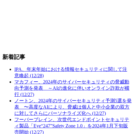
新着記事
IPA、年末年始における情報セキュリティに関して注
意喚起 (12/28)
マカフィー、2024年のサイバーセキュリティの脅威動
向予測を発表 ～AIの進化に伴いオンライン詐欺が横
行 (12/27)
ノートン、2024年のサイバーセキュリティ予測5選を発
表 〜高度なAIにより、脅威は個人と中小企業の双方
に対してさらにパーソナライズ化へ (12/27)
フーバーブレイン、次世代エンドポイントセキュリテ
ィ製品「Eye“247”Safety Zone 1.0」を2024年1月下旬販
売開始 (12/27)