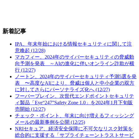
新着記事
IPA、年末年始における情報セキュリティに関して注
意喚起 (12/28)
マカフィー、2024年のサイバーセキュリティの脅威動
向予測を発表 ～AIの進化に伴いオンライン詐欺が横
行 (12/27)
ノートン、2024年のサイバーセキュリティ予測5選を発
表 〜高度なAIにより、脅威は個人と中小企業の双方
に対してさらにパーソナライズ化へ (12/27)
フーバーブレイン、次世代エンドポイントセキュリテ
ィ製品「Eye“247”Safety Zone 1.0」を2024年1月下旬販
売開始 (12/27)
チェック・ポイント、年末に向け増えるフィッシング
メールの最新事例を公開 (12/25)
NRIセキュア、経済安全保障に不可欠なリスク対策を
総合的に支援する「サプライチェーントラストサービ