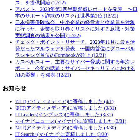
ス」を提供開始 (12/22)
アバスト、2023年第3四半期脅威レポートを発表 〜日
本のサポート詐欺のリスクは世界第2位 (12/22)
日本損害保険協会、中小企業の経営者と従業員を対象
に行った、企業を取り巻くリスクに対する意識・対策
実態調査の結果を公開 (12/22)
チェック・ポイント・リサーチ、2023年11月に最も活
発だったマルウェアを発表 〜国内首位にグローバル
ランキング首位のFormbookが浮上 (12/21)
カスペルスキー、主要なサイバー脅威に関する年次レ
ポート「今年の話題：サイバーセキュリティにおける
AIの影響」を発表 (12/21)
お知らせ
＠IT(アイティメディア)に寄稿しました (4/1)
＠IT(アイティメディア)に寄稿しました (3/31)
IT Leaders(インプレス)に寄稿しました (3/31)
マイナビニュース(マイナビ)に寄稿しました (3/31)
＠IT(アイティメディア)に寄稿しました (3/30)
IT Search+(マイナビ)に寄稿しました (3/30)