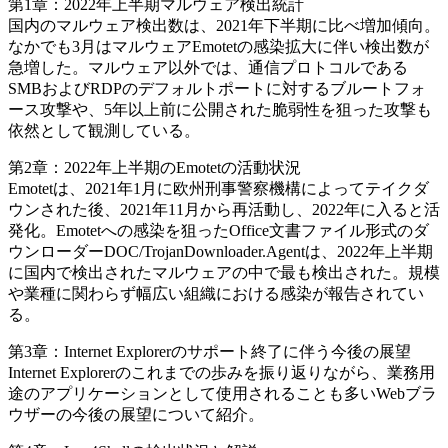
第1章：2022年上半期マルウェア検出統計
国内のマルウェア検出数は、2021年下半期に比べ増加傾向。
なかでも3月はマルウェアEmotetの感染拡大に伴い検出数が
急増した。マルウェア以外では、通信プロトコルである
SMBおよびRDPのデフォルトポートに対するブルートフォ
ース攻撃や、5年以上前に公開された脆弱性を狙った攻撃も
依然として観測している。
第2章：2022年上半期のEmotetの活動状況
Emotetは、2021年1月に欧州刑事警察機構によってテイクダ
ウンされた後、2021年11月から再活動し、2022年に入ると活
発化。Emotetへの感染を狙ったOffice文書ファイル形式のダ
ウンローダーDOC/TrojanDownloader.Agentは、2022年上半期
に国内で検出されたマルウェアの中で最も検出された。規模
や業種に関わらず幅広い組織における感染が報告されてい
る。
第3章：Internet Explorerのサポート終了に伴う今後の展望
Internet Explorerのこれまでの歩みを振り返りながら、業務用
途のアプリケーションとして使用されることも多いWebブラ
ウザーの今後の展望について紹介。