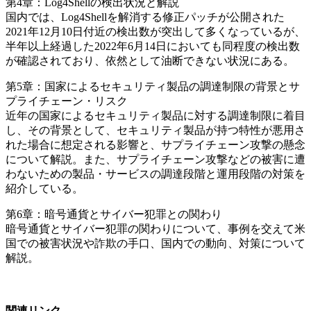
第4章：Log4Shellの検出状況と解説
国内では、Log4Shellを解消する修正パッチが公開された
2021年12月10日付近の検出数が突出して多くなっているが、
半年以上経過した2022年6月14日においても同程度の検出数
が確認されており、依然として油断できない状況にある。
第5章：国家によるセキュリティ製品の調達制限の背景とサ
プライチェーン・リスク
近年の国家によるセキュリティ製品に対する調達制限に着目
し、その背景として、セキュリティ製品が持つ特性が悪用さ
れた場合に想定される影響と、サプライチェーン攻撃の懸念
について解説。また、サプライチェーン攻撃などの被害に遭
わないための製品・サービスの調達段階と運用段階の対策を
紹介している。
第6章：暗号通貨とサイバー犯罪との関わり
暗号通貨とサイバー犯罪の関わりについて、事例を交えて米
国での被害状況や詐欺の手口、国内での動向、対策について
解説。
関連リンク