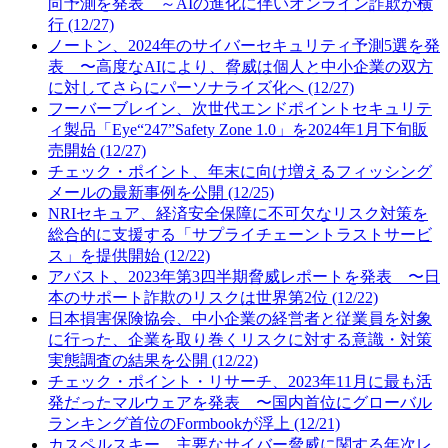
向予測を発表 ～AIの進化に伴いオンライン詐欺が横
行 (12/27)
ノートン、2024年のサイバーセキュリティ予測5選を発
表 〜高度なAIにより、脅威は個人と中小企業の双方
に対してさらにパーソナライズ化へ (12/27)
フーバーブレイン、次世代エンドポイントセキュリテ
ィ製品「Eye“247”Safety Zone 1.0」を2024年1月下旬販
売開始 (12/27)
チェック・ポイント、年末に向け増えるフィッシング
メールの最新事例を公開 (12/25)
NRIセキュア、経済安全保障に不可欠なリスク対策を
総合的に支援する「サプライチェーントラストサービ
ス」を提供開始 (12/22)
アバスト、2023年第3四半期脅威レポートを発表 〜日
本のサポート詐欺のリスクは世界第2位 (12/22)
日本損害保険協会、中小企業の経営者と従業員を対象
に行った、企業を取り巻くリスクに対する意識・対策
実態調査の結果を公開 (12/22)
チェック・ポイント・リサーチ、2023年11月に最も活
発だったマルウェアを発表 〜国内首位にグローバル
ランキング首位のFormbookが浮上 (12/21)
カスペルスキー、主要なサイバー脅威に関する年次レ