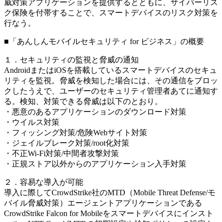
威対策アプリケーションを提供するとともに、サイバーリス
ク保険を付帯することで、スマートデバイスのリスク対策を
行なう。
■「あんしんモバイルセキュリティ for ビジネス」の概要
１．セキュリティの監視と脅威の通知
AndroidまたはiOSを搭載しているスマートデバイスのセキュ
リティを監視。脅威を検知した場合には、その通信をブロッ
クしたうえで、ユーザーのセキュリティ管理者あてに通知す
る。検知、対策できる脅威は以下のとおり。
・悪意のあるアプリケーションのダウンロード対策
・ウイルス対策
・フィッシング対策/危険Webサイト対策
・ジェイルブレーク対策/root化対策
・不正Wi-Fi対策/中間者攻撃対策
・正規ストア以外からのアプリケーション入手対策
２．容易な導入が可能
導入に際してCrowdStrike社のMTD（Mobile Threat Defense/モ
バイル脅威対策）エージェントアプリケーションである
CrowdStrike Falcon for Mobileをスマートデバイスにインスト