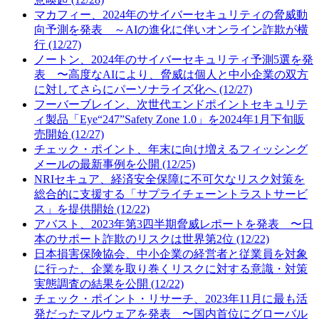
マカフィー、2024年のサイバーセキュリティの脅威動
向予測を発表 ～AIの進化に伴いオンライン詐欺が横
行 (12/27)
ノートン、2024年のサイバーセキュリティ予測5選を発
表 〜高度なAIにより、脅威は個人と中小企業の双方
に対してさらにパーソナライズ化へ (12/27)
フーバーブレイン、次世代エンドポイントセキュリテ
ィ製品「Eye“247”Safety Zone 1.0」を2024年1月下旬販
売開始 (12/27)
チェック・ポイント、年末に向け増えるフィッシング
メールの最新事例を公開 (12/25)
NRIセキュア、経済安全保障に不可欠なリスク対策を
総合的に支援する「サプライチェーントラストサービ
ス」を提供開始 (12/22)
アバスト、2023年第3四半期脅威レポートを発表 〜日
本のサポート詐欺のリスクは世界第2位 (12/22)
日本損害保険協会、中小企業の経営者と従業員を対象
に行った、企業を取り巻くリスクに対する意識・対策
実態調査の結果を公開 (12/22)
チェック・ポイント・リサーチ、2023年11月に最も活
発だったマルウェアを発表 〜国内首位にグローバル