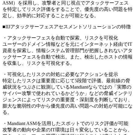
ASM）を採用し、攻撃者と同じ視点でアタックサーフェス
を特定してリスク評価をすることで、優先度の高い問題を特
定し、効率的に対応することが可能となる。
■IIJアタックサーフェスアセスメントソリューションの特徴
・アタックサーフェスを自動で探索、リスクを可視化
ユーザーのドメイン情報などを元にインターネット経由でIT
資産を探索し、情報システム管理部門が把握しきれないアタ
ックサーフェスを自動で検出。また、検出したホストの情報
を収集し、リスクを可視化する。
・可視化したリスクの対処に必要なアクションを提示
特定したリスクは重要度に応じて5段階で評価。最前線の脅
威状況をつぶさに観測しているMandiantならではの「実際の
サイバー攻撃で使われているかどうか」などの脅威インテリ
ジェンスによってリスクの重要度・深刻度を判断しており、
膨大な脆弱性の中から優先度の高い問題への対処が可能にな
る。
・Mandiant ASMを活用したスポットでのリスク評価が可能
攻撃者の動向や企業のIT環境は日々変化していることから、