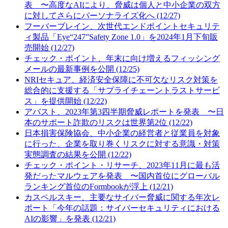
表 〜高度なAIにより、脅威は個人と中小企業の双方
に対してさらにパーソナライズ化へ (12/27)
フーバーブレイン、次世代エンドポイントセキュリテ
ィ製品「Eye“247”Safety Zone 1.0」を2024年1月下旬販
売開始 (12/27)
チェック・ポイント、年末に向け増えるフィッシング
メールの最新事例を公開 (12/25)
NRIセキュア、経済安全保障に不可欠なリスク対策を
総合的に支援する「サプライチェーントラストサービ
ス」を提供開始 (12/22)
アバスト、2023年第3四半期脅威レポートを発表 〜日
本のサポート詐欺のリスクは世界第2位 (12/22)
日本損害保険協会、中小企業の経営者と従業員を対象
に行った、企業を取り巻くリスクに対する意識・対策
実態調査の結果を公開 (12/22)
チェック・ポイント・リサーチ、2023年11月に最も活
発だったマルウェアを発表 〜国内首位にグローバル
ランキング首位のFormbookが浮上 (12/21)
カスペルスキー、主要なサイバー脅威に関する年次レ
ポート「今年の話題：サイバーセキュリティにおける
AIの影響」を発表 (12/21)