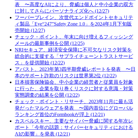
表 〜高度なAIにより、脅威は個人と中小企業の双方
に対してさらにパーソナライズ化へ (12/27)
フーバーブレイン、次世代エンドポイントセキュリテ
ィ製品「Eye“247”Safety Zone 1.0」を2024年1月下旬販
売開始 (12/27)
チェック・ポイント、年末に向け増えるフィッシング
メールの最新事例を公開 (12/25)
NRIセキュア、経済安全保障に不可欠なリスク対策を
総合的に支援する「サプライチェーントラストサービ
ス」を提供開始 (12/22)
アバスト、2023年第3四半期脅威レポートを発表 〜日
本のサポート詐欺のリスクは世界第2位 (12/22)
日本損害保険協会、中小企業の経営者と従業員を対象
に行った、企業を取り巻くリスクに対する意識・対策
実態調査の結果を公開 (12/22)
チェック・ポイント・リサーチ、2023年11月に最も活
発だったマルウェアを発表 〜国内首位にグローバル
ランキング首位のFormbookが浮上 (12/21)
カスペルスキー、主要なサイバー脅威に関する年次レ
ポート「今年の話題：サイバーセキュリティにおける
AIの影響」を発表 (12/21)