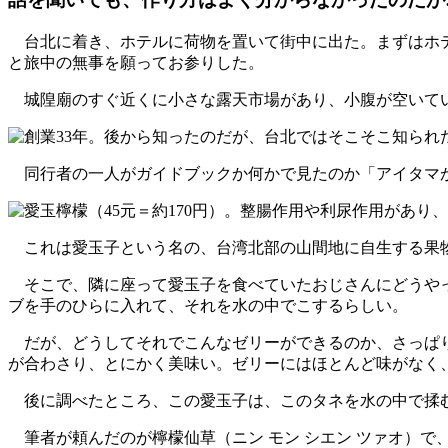
台北に着き、ホテルに荷物を置いて街中に出た。まずはホテ
と旅中の無事を願ってお参りした。
城隍廟のすぐ近くに小さな露天市場があり、小腹が空いてい
同行者の一人がガイドブックか何かで見たのか「アイタマが
これは愛玉子という名の、台湾北部の山間地に自生する果物
そこで、隣に座って愛玉子を食べていたおじさんにどうやっ
ブを手のひらに入れて、それを水の中でこするらしい。
だが、どうしてそれでこんなゼリーができるのか、さっぱり
が合わさり、とにかく美味い。ゼリーにはほとんど味がなく
後に調べたところ、この愛玉子は、このタネを水の中で揉む
筆者が頼んだのが檸檬仙草（ニン モン シエン ツァオ）で