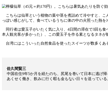
こちらは仙草という植物の葉や茎を煮詰めて冷やすと、こん
っぽい感じがして、食べているうちに体の中の火照った熱を
同行者は愛玉子がいたく気に入り、4日間の滞在で3回も食べ
本人観光客が多かった）、この愛玉子を作る素となるタネが
台湾にはこういった自然食品を使ったスイーツが数多くあ
佐久間賢三
中国在住9年5か月を経たのち、尻尾を巻いて日本に逃げ帰
あくせく働き、飲みに行く暇も金もない日々を送っている