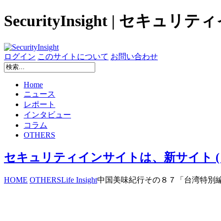
SecurityInsight | セキュ
ログイン
このサイトについて
お問い合わせ
Home
ニュース
レポート
インタビュー
コラム
OTHERS
セキュリティインサイトは、新サイト ( secur
HOME
OTHERS
Life Insight
中国美味紀行その８７「台湾特別