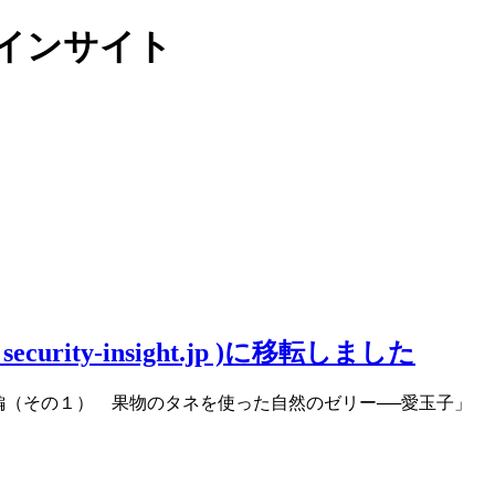
リティインサイト
ity-insight.jp )に移転しました
編（その１） 果物のタネを使った自然のゼリー──愛玉子」