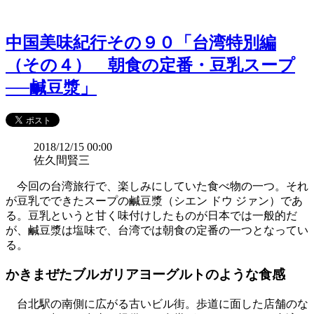
中国美味紀行その９０「台湾特別編
（その４） 朝食の定番・豆乳スープ
──鹹豆漿」
2018/12/15 00:00
佐久間賢三
今回の台湾旅行で、楽しみにしていた食べ物の一つ。それ
が豆乳でできたスープの鹹豆漿（シエン ドウ ジァン）であ
る。豆乳というと甘く味付けしたものが日本では一般的だ
が、鹹豆漿は塩味で、台湾では朝食の定番の一つとなってい
る。
かきまぜたブルガリアヨーグルトのような食感
台北駅の南側に広がる古いビル街。歩道に面した店舗のな