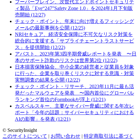
フーバーブレイン、次世代エンドポイントセキュリテ
ィ製品「Eye“247”Safety Zone 1.0」を2024年1月下旬販
売開始 (12/27)
チェック・ポイント、年末に向け増えるフィッシング
メールの最新事例を公開 (12/25)
NRIセキュア、経済安全保障に不可欠なリスク対策を
総合的に支援する「サプライチェーントラストサービ
ス」を提供開始 (12/22)
アバスト、2023年第3四半期脅威レポートを発表 〜日
本のサポート詐欺のリスクは世界第2位 (12/22)
日本損害保険協会、中小企業の経営者と従業員を対象
に行った、企業を取り巻くリスクに対する意識・対策
実態調査の結果を公開 (12/22)
チェック・ポイント・リサーチ、2023年11月に最も活
発だったマルウェアを発表 〜国内首位にグローバル
ランキング首位のFormbookが浮上 (12/21)
カスペルスキー、主要なサイバー脅威に関する年次レ
ポート「今年の話題：サイバーセキュリティにおける
AIの影響」を発表 (12/21)
© SecurityInsight
このサイトについて
|
お問い合わせ
|
特定商取引法に基づく