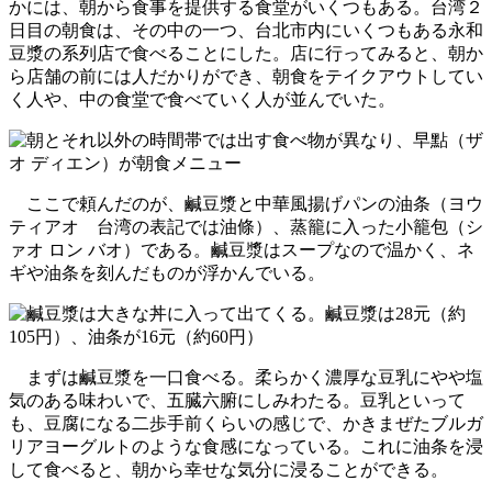
かには、朝から食事を提供する食堂がいくつもある。台湾２
日目の朝食は、その中の一つ、台北市内にいくつもある永和
豆漿の系列店で食べることにした。店に行ってみると、朝か
ら店舗の前には人だかりができ、朝食をテイクアウトしてい
く人や、中の食堂で食べていく人が並んでいた。
ここで頼んだのが、鹹豆漿と中華風揚げパンの油条（ヨウ
ティアオ 台湾の表記では油條）、蒸籠に入った小籠包（シ
ァオ ロン バオ）である。鹹豆漿はスープなので温かく、ネ
ギや油条を刻んだものが浮かんでいる。
まずは鹹豆漿を一口食べる。柔らかく濃厚な豆乳にやや塩
気のある味わいで、五臓六腑にしみわたる。豆乳といって
も、豆腐になる二歩手前くらいの感じで、かきまぜたブルガ
リアヨーグルトのような食感になっている。これに油条を浸
して食べると、朝から幸せな気分に浸ることができる。