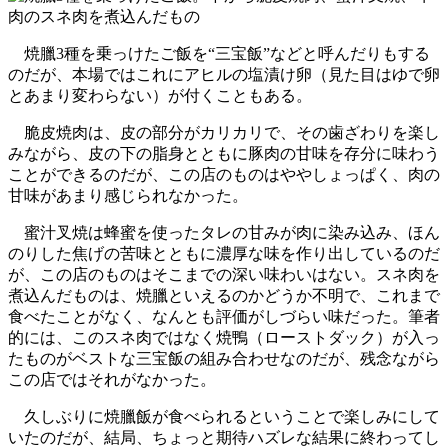
焼臘3種を乗っけたご飯を“三宝飯”などと呼んだりもする
のだが、本場ではこれにアヒルの塩漬け卵（見た目はゆで卵
とあまり変わらない）が付くこともある。
脆皮焼肉は、皮の部分がカリカリで、その歯ざわりを楽し
みながら、皮の下の脂身とともに豚肉の甘味を存分に味わう
ことができるのだが、この店のものはややしょっぱく、肉の
甘味があまり感じられなかった。
蜜汁叉焼は蜂蜜を使ったタレの甘みが肉に染み込み、ほん
のりした焦げの苦味とともに濃厚な味を作り出しているのだ
が、この店のものはそこまでの深い味わいはない。スネ肉を
煮込んだものは、焼臘といえるのかどうか不明で、これまで
食べたことがなく、なんとも評価がしづらい味だった。筆者
的には、このスネ肉ではなく焼鴨（ローストダック）が入っ
たものがベストな三宝飯の組み合わせなのだが、残念ながら
この店ではそれがなかった。
久しぶりに焼臘飯が食べられるということで楽しみにして
いたのだが、結局、ちょっと期待ハズレな結果に終わってし