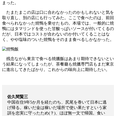
まった。
たまたまこの店は口に合わなかったのかもしれないと気を
取り直し、別の店にも行ってみた。ここで食べたのは、前回
食べられなかった焼鴨を乗せたもの。本場では、一般的に焼
鴨にはタマリンドを使った甘酸っぱいソースが付いてくるの
だが、日本ではコストが合わないのか付いてくることはな
く、やや塩味のついた焼鴨をそのまま食べるしかなかった。
残念ながら東京で食べる焼臘飯はあまり期待できないとい
う結果になってしまったが、茶餐廳も焼臘専門店もまだ東京
に進出してきたばかり。これからの味向上に期待したい。
佐久間賢三
中国在住9年5か月を経たのち、尻尾を巻いて日本に逃
げ帰る。稼いだ金は稼いだ場所で使い果たすという家
訓を忠実に守ったため(？)、ほぼ無一文で帰国。食い