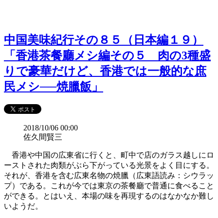
中国美味紀行その８５（日本編１９）
「香港茶餐廳メシ編その５ 肉の3種盛
りで豪華だけど、香港では一般的な庶
民メシ──焼臘飯」
2018/10/06 00:00
佐久間賢三
香港や中国の広東省に行くと、町中で店のガラス越しにロ
ーストされた肉類がぶら下がっている光景をよく目にする。
それが、香港を含む広東名物の焼臘（広東語読み：シウラッ
プ）である。これが今では東京の茶餐廳で普通に食べること
ができる。とはいえ、本場の味を再現するのはなかなか難し
いようだ。