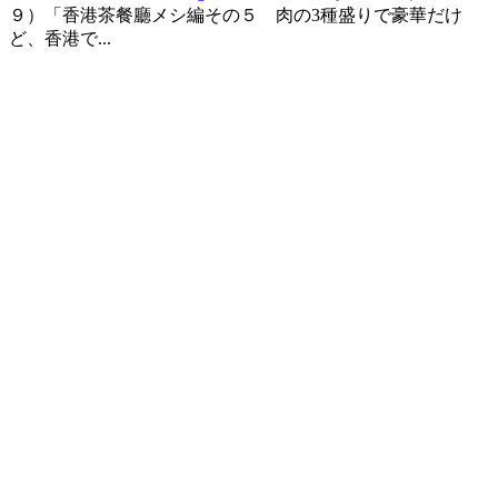
９）「香港茶餐廳メシ編その５ 肉の3種盛りで豪華だけ
ど、香港で...