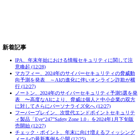
新着記事
IPA、年末年始における情報セキュリティに関して注
意喚起 (12/28)
マカフィー、2024年のサイバーセキュリティの脅威動
向予測を発表 ～AIの進化に伴いオンライン詐欺が横
行 (12/27)
ノートン、2024年のサイバーセキュリティ予測5選を発
表 〜高度なAIにより、脅威は個人と中小企業の双方
に対してさらにパーソナライズ化へ (12/27)
フーバーブレイン、次世代エンドポイントセキュリテ
ィ製品「Eye“247”Safety Zone 1.0」を2024年1月下旬販
売開始 (12/27)
チェック・ポイント、年末に向け増えるフィッシング
メールの最新事例を公開 (12/25)