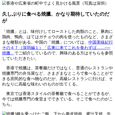
久しぶりに食べる焼臘、かなり期待していたのだ
が
「焼臘」とは、味付けしてローストした肉類のこと。豚肉に
鶏肉、鴨肉、はてはガチョウの肉を使ったものなど、さまざ
まな種類がある。中国の「焼臘」については、
中国美味紀行
その４７（深圳編１）「広東に来てこれを食わずば……──
焼臘」
でご紹介しているので、興味のある方はそちらを参照
していただきたい。
香港で焼臘は、茶餐廳だけではなく、普通のレストランや
焼臘専門の弁当屋など、さまざまなところで食べることがで
きる庶民的な食べ物なのだが、高級レストランに行けば、そ
れなりに高級な味わいのものが出てくる。
東京では香港スタイルの茶餐廳で食べることができるが、
今では焼臘専門の食堂までできている。そこで食べたのがこ
ちら。