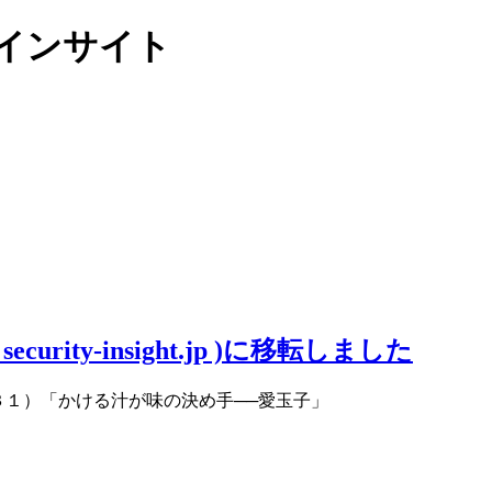
リティインサイト
ity-insight.jp )に移転しました
３１）「かける汁が味の決め手──愛玉子」