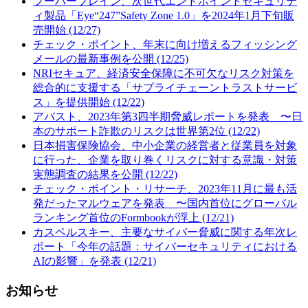
フーバーブレイン、次世代エンドポイントセキュリテ
ィ製品「Eye“247”Safety Zone 1.0」を2024年1月下旬販
売開始 (12/27)
チェック・ポイント、年末に向け増えるフィッシング
メールの最新事例を公開 (12/25)
NRIセキュア、経済安全保障に不可欠なリスク対策を
総合的に支援する「サプライチェーントラストサービ
ス」を提供開始 (12/22)
アバスト、2023年第3四半期脅威レポートを発表 〜日
本のサポート詐欺のリスクは世界第2位 (12/22)
日本損害保険協会、中小企業の経営者と従業員を対象
に行った、企業を取り巻くリスクに対する意識・対策
実態調査の結果を公開 (12/22)
チェック・ポイント・リサーチ、2023年11月に最も活
発だったマルウェアを発表 〜国内首位にグローバル
ランキング首位のFormbookが浮上 (12/21)
カスペルスキー、主要なサイバー脅威に関する年次レ
ポート「今年の話題：サイバーセキュリティにおける
AIの影響」を発表 (12/21)
お知らせ