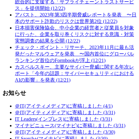
総合的に支援する「サプライチェーントラストサービ
ス」を提供開始 (12/22)
アバスト、2023年第3四半期脅威レポートを発表 〜日
本のサポート詐欺のリスクは世界第2位 (12/22)
日本損害保険協会、中小企業の経営者と従業員を対象
に行った、企業を取り巻くリスクに対する意識・対策
実態調査の結果を公開 (12/22)
チェック・ポイント・リサーチ、2023年11月に最も活
発だったマルウェアを発表 〜国内首位にグローバル
ランキング首位のFormbookが浮上 (12/21)
カスペルスキー、主要なサイバー脅威に関する年次レ
ポート「今年の話題：サイバーセキュリティにおける
AIの影響」を発表 (12/21)
お知らせ
＠IT(アイティメディア)に寄稿しました (4/1)
＠IT(アイティメディア)に寄稿しました (3/31)
IT Leaders(インプレス)に寄稿しました (3/31)
マイナビニュース(マイナビ)に寄稿しました (3/31)
＠IT(アイティメディア)に寄稿しました (3/30)
IT Search+(マイナビ)に寄稿しました (3/30)