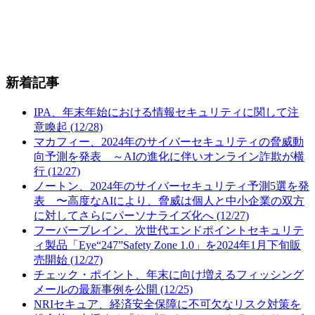
新着記事
IPA、年末年始における情報セキュリティに関して注
意喚起 (12/28)
マカフィー、2024年のサイバーセキュリティの脅威動
向予測を発表 ～AIの進化に伴いオンライン詐欺が横
行 (12/27)
ノートン、2024年のサイバーセキュリティ予測5選を発
表 〜高度なAIにより、脅威は個人と中小企業の双方
に対してさらにパーソナライズ化へ (12/27)
フーバーブレイン、次世代エンドポイントセキュリテ
ィ製品「Eye“247”Safety Zone 1.0」を2024年1月下旬販
売開始 (12/27)
チェック・ポイント、年末に向け増えるフィッシング
メールの最新事例を公開 (12/25)
NRIセキュア、経済安全保障に不可欠なリスク対策を